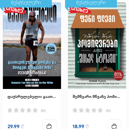
ბესტსელერი
ბესტსელერი
დაუსრულებელი: გაათავისუფლეთ გონება და მოიგეთ შინაგანი ომი
შემწვარი მწვანე პომიდვრები კაფე "უისელ სტოპში"
(0)
(0)
29.99
₾
18.99
₾