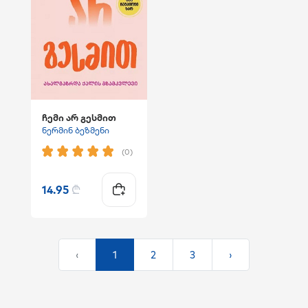
ჩემი არ გესმით
ნერმინ ბეზმენი
(0)
14.95
₾
‹
1
2
3
›