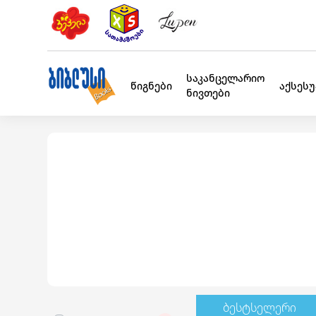
საკანცელარიო
წიგნები
აქსეს
ნივთები
ბესტსელერი