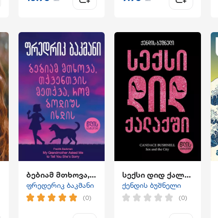
ბებიამ მთხოვა, თქვენთვის მეთქვა, რომ ბოდიშს იხდის
სექსი დიდ ქალაქში
ფრედერიკ ბაკმანი
ქენდის ბუშნელი
(0)
(0)