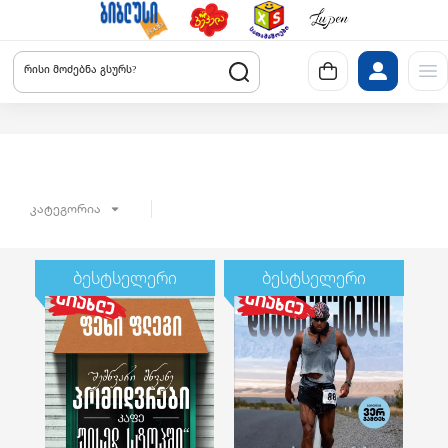
რისი მოძებნა გსურს?
კატეგორია
ბესტსელერი
ბესტსელერი