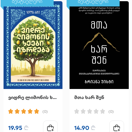
ბესტსელერი
ბესტსელერი
ვიდრე ლიმონის ხეები იზრდება
მთა ხარ შენ
(0)
(0)
19.95
₾
14.90
₾