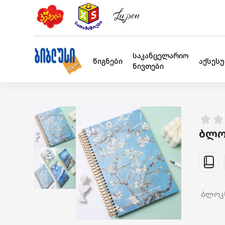
საკანცელარიო
წიგნები
აქსეს
ნივთები
ბლოკ
ბლოკნო