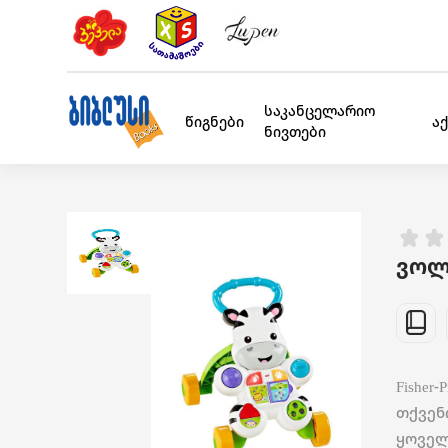
საკანცელარიო
წიგნები
ა
ნივთები
ვოლქ
Fisher
თქვენ
ყოველ