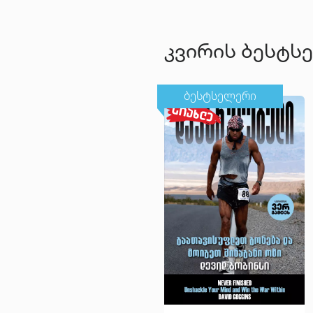
კვირის ბესტს
ბესტსელერი