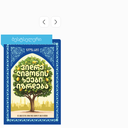
ბესტსელერი
ბესტსელერი