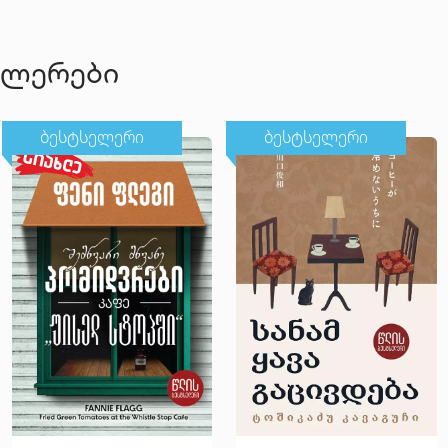
ელერები
ბესტსელერი
ბესტსელერი