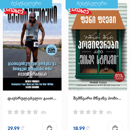
ბესტსელერი
ბესტსელერი
დაუსრულებელი: გაათავისუფლეთ გონება და მოიგეთ შინაგანი ომი
შემწვარი მწვანე პომიდვრები კაფე "უისელ სტოპში"
(0)
(0)
29.99
₾
18.99
₾