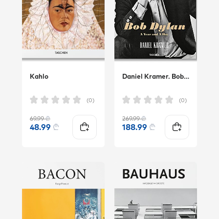
Kahlo
Daniel Kramer. Bob Dylan. A Year and a Day
(0)
(0)
69.99
₾
269.99
₾
48.99
₾
188.99
₾