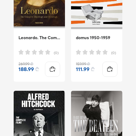
Leonardo. The Complete Paintings and Drawings
domus 1950-1959
(0)
(0)
269.99
₾
159.99
₾
188.99
₾
111.99
₾