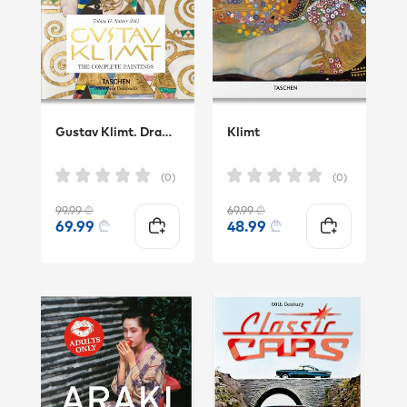
Gustav Klimt. Drawings and Paintings
Klimt
(0)
(0)
99.99
₾
69.99
₾
69.99
₾
48.99
₾