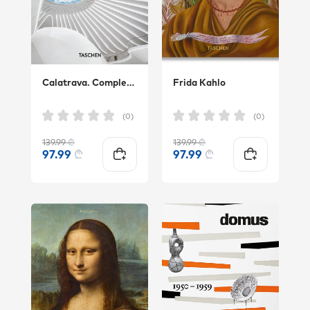
Calatrava. Complete Works 1979–Today.
Frida Kahlo
(0)
(0)
139.99
₾
139.99
₾
97.99
₾
97.99
₾