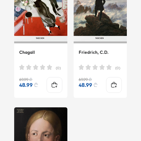
Chagall
Friedrich, C.D.
(0)
(0)
69.99
₾
69.99
₾
48.99
₾
48.99
₾