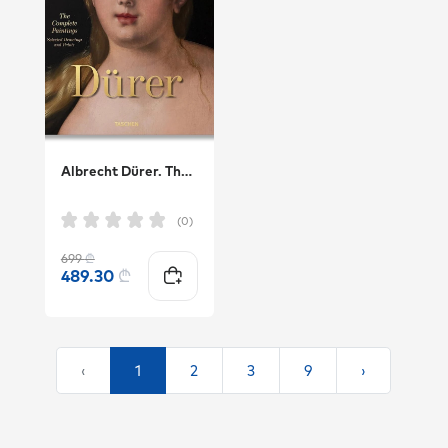
Albrecht Dürer. The Complete Paintings. Selected Drawings and Prints
(0)
699
₾
489.30
₾
‹
1
2
3
9
›