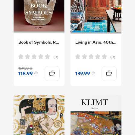
Book of Symbols. Reflectio
Living in Asia. 40th Ed.
(0)
(0)
169.99
₾
118.99
₾
139.99
₾