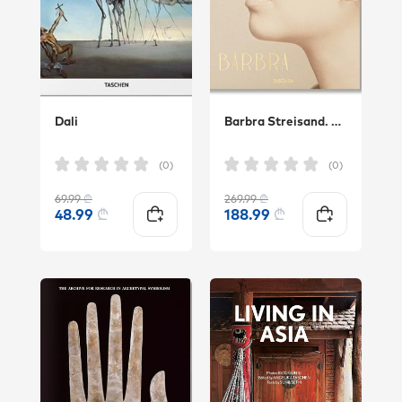
Dali
Barbra Streisand. Steve Schapiro & Lawrence Schiller
(0)
(0)
69.99
₾
269.99
₾
48.99
₾
188.99
₾