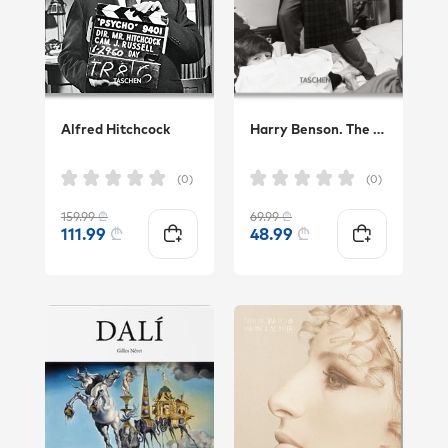
Alfred Hitchcock
Harry Benson. The Beatles
(0)
(0)
159.99
₾
69.99
₾
111.99
₾
48.99
₾