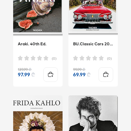
Araki. 40th Ed.
BU.Classic Cars 20th Century.INT
(0)
(0)
139.99
₾
99.99
₾
97.99
₾
69.99
₾