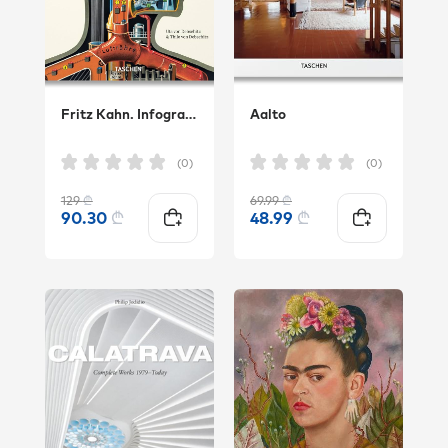
Fritz Kahn. Infographics Pioneer
Aalto
(0)
(0)
129
₾
69.99
₾
90.30
₾
48.99
₾