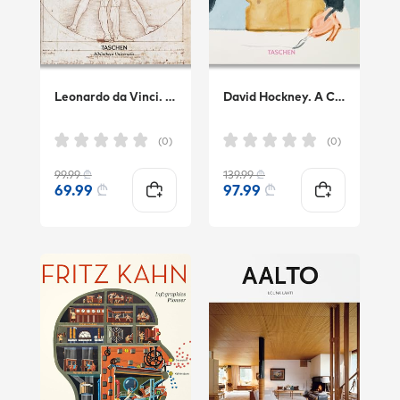
Leonardo da Vinci. The Graphic Wo
David Hockney. A Chronology.
(0)
(0)
99.99
₾
139.99
₾
69.99
₾
97.99
₾