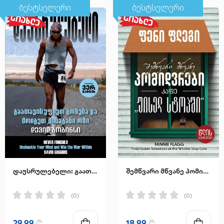
ბესტსელერი
ბესტსელერი
დაუსრულებელი: გაათავისუფლეთ გონება და მოიგეთ შინაგანი ომი
შემწვარი მწვანე პომიდვრები კაფე "უისელ სტოპში"
(0)
(0)
29.99
₾
18.99
₾