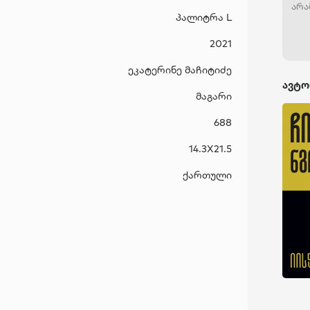
არა
პალიტრა L
ყოვ
Tim
2021
„ყვ
აღი
ეკატერინე მაჩიტიძე
ავტ
ავტო
ახა
მაგარი
ლიტე
ადი
688
სტი
კრი
14.3X21.5
რომ
Yor
ქართული
შორის
თარ
„იი
ფემ