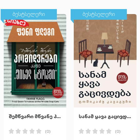
ბესტსელერი
ბესტსელერი
შემწვარი მწვანე პომიდვრები კაფე "უისელ სტოპში"
სანამ ყავა გაცივდება
(0)
(0)