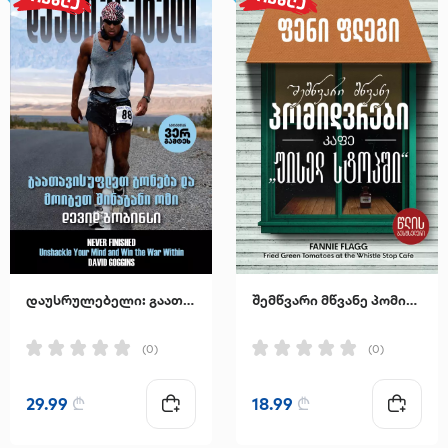
დაუსრულებელი: გაათავისუფლეთ გონება და მოიგეთ შინაგანი ომი
შემწვარი მწვანე პომიდვრები კაფე "უისელ სტოპში"
(0)
(0)
29.99
₾
18.99
₾