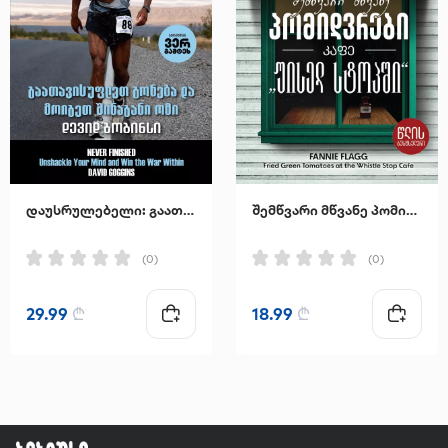
დაუსრულებელი: გაათავისუფლეთ გონება და მოიგეთ შინაგანი ომი
შემწვარი მწვანე პომიდვრები კაფე "უისელ სტოპში"
(0)
(0)
29.99
₾
18.99
₾