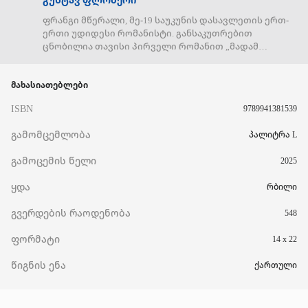
ფრანგი მწერალი, მე-19 საუკუნის დასავლეთის ერთ-
ერთი უდიდესი რომანისტი. განსაკუთრებით
ცნობილია თავისი პირველი რომანით „მადამ
ბოვარი“ და საკუთარი სტილისადმი პედანტური
დამოკიდებულებით, რაც გამოიხატებოდა მის
მახასიათებლები
გაუთავებელ ძიებაში „ზუსტი სიტყვისთვის“ (ფრანგ. le
mot juste). დაიბადა რუანაში, სენ-მარიტიმი,
ISBN
9789941381539
საფრანგეთის ჰოტ ნორმანდიის რეგიონში.
გამომცემლობა
პალიტრა L
გამოცემის წელი
2025
ყდა
რბილი
გვერდების რაოდენობა
548
ფორმატი
14 x 22
წიგნის ენა
ქართული