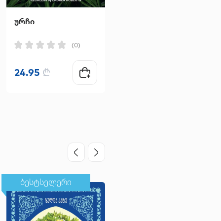
ურჩი
სასწაულების თვლა
ნიკოლას სპარქსი
(0)
(0)
24.95
₾
18.95
₾
ბესტსელერი
ბესტსელერი