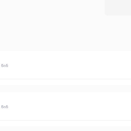
აღმ
ფეს
პრე
დად
თეა
ფეს
„ლი
გამ
ყურადღება."
გახ
რომ
რო
 წინ
გადასცემს. 
ცხო
გერ
სხვ
წარ
ვის
ბრუ
 წინ