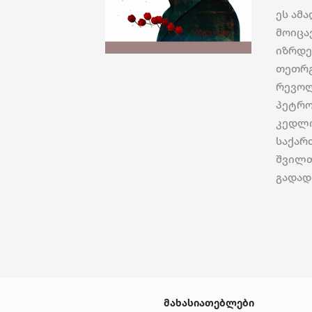
ეს ამ
მოიცა
იზრდე
თეთრგ
რევოლ
პეტრო
კედლი
საქარ
შვილთ
გადადი
მახასიათებლები