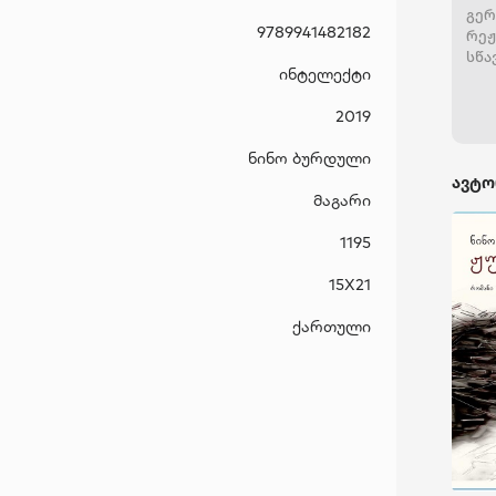
გერ
9789941482182
რეჟ
სწა
ინტელექტი
დაბ
შემ
2019
კინ
კინ
ნინო ბურდული
ჩაა
ავტო
სწა
მაგარი
თეა
ფაკულტეტზე
1195
ფილ
თბი
15X21
საკ
აკადემ
ქართული
პრო
თეა
(მო
ფაკულტეტ
დაბ
სცე
იბრ
სახ