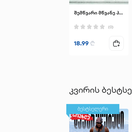
შემწვარი მწვანე პომიდვრები კაფე "უისელ სტოპში"
(0)
18.99
₾
კვირის ბესტს
ბესტსელერი