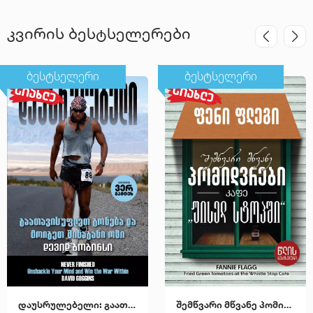
კვირის ბესტსელერები
ბესტსელერი
ბესტსელერი
დაუსრულებელი: გაათავისუფლეთ გონება და მოიგეთ შინაგანი ომი
შემწვარი მწვანე პომიდვრები კაფე "უისელ სტოპში"