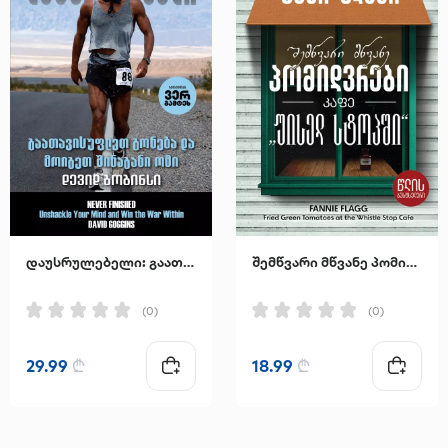
დაუსრულებელი: გაათავისუფლეთ გონება და მოიგეთ შინაგანი ომი
შემწვარი მწვანე პომიდვრები კაფე "უისელ სტოპში"
(0)
(0)
29.99
₾
18.99
₾