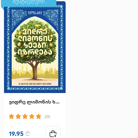
ბესტსელერი
ბესტსელერი
ვიდრე ლიმონის ხეები იზრდება
მთა ხარ შენ
(0)
(0)
19.95
₾
14.90
₾