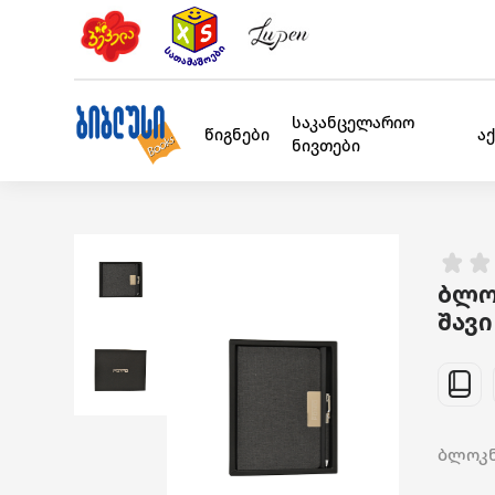
საკანცელარიო
წიგნები
ა
ნივთები
ბლო
შავი
ბლოკნ