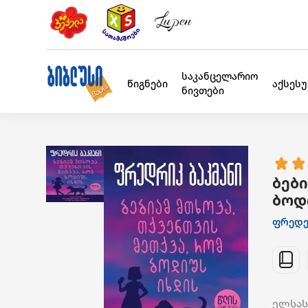
საკანცელარიო
წიგნები
აქსეს
ნივთები
ბები
ბოდ
ფრედე
ელსას