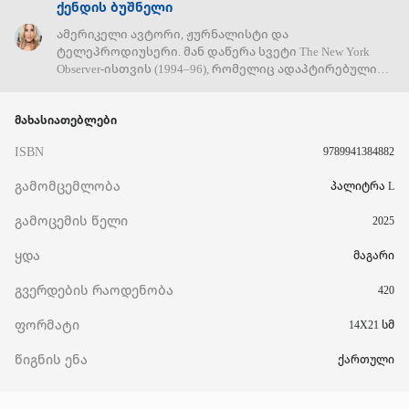
ქენდის ბუშნელი
ამერიკელი ავტორი, ჟურნალისტი და
ტელეპროდიუსერი. მან დაწერა სვეტი The New York
Observer-ისთვის (1994–96), რომელიც ადაპტირებული
იყო ბესტსელერში "სექსი დიდ ქალაქში". წიგნი
საფუძვლად დაედო HBO-ს ჰიტ სერიებს იმავე
მახასიათებლები
სახელწოდების სერიალისთვის (1998–2004) და ორი
შემდგომი ფილმისთვის. ამას მოჰყვა საერთაშორისო
ISBN
9789941384882
ბესტსელერი რომანებით 4 ქერა (2001), ვაჭრობა (2003),
პომადის ჯუნგლები (2005), ერთი მეხუთე გამზირი
გამომცემლობა
პალიტრა L
(2008), კერის დღიურები (2010) და ზაფხული და ქალაქი
(2011).
გამოცემის წელი
2025
ყდა
მაგარი
გვერდების რაოდენობა
420
ფორმატი
14X21 სმ
წიგნის ენა
ქართული