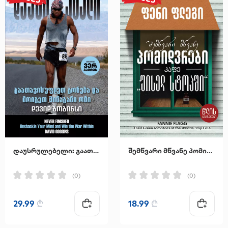
დაუსრულებელი: გაათავისუფლეთ გონება და მოიგეთ შინაგანი ომი
შემწვარი მწვანე პომიდვრები კაფე "უისელ სტოპში"
(0)
(0)
29.99
₾
18.99
₾