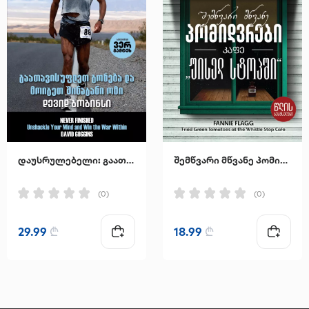
დაუსრულებელი: გაათავისუფლეთ გონება და მოიგეთ შინაგანი ომი
შემწვარი მწვანე პომიდვრები კაფე "უისელ სტოპში"
(0)
(0)
29.99
₾
18.99
₾