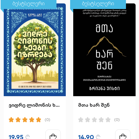
ბესტსელერი
ბესტსელერი
ვიდრე ლიმონის ხეები იზრდება
მთა ხარ შენ
(0)
(0)
19.95
₾
14.90
₾