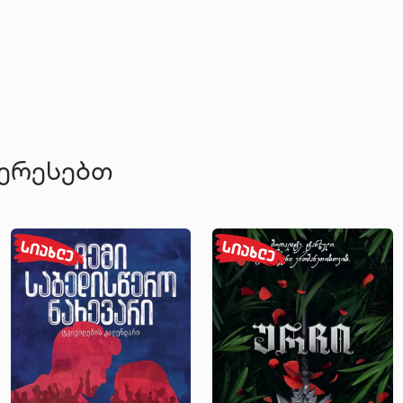
”რა
შემ
წარ
191
ერთ
უდე
ზღა
(”ა
ანგ
ლო
ტერესებთ
”ბი
ქარ
190
”ქე
(გა
ბრწ
მნი
ქარ