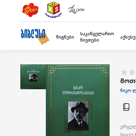
საკანცელარიო
წიგნები
აქსეს
ნივთები
მოთ
ნიკო 
ვრცელ
სიავე